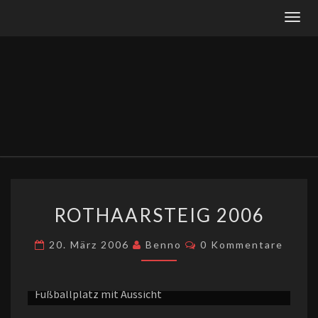
Togg
navig
ROTHAARSTEIG
ROTHAARSTEIG 2006
2006
Kommentare
20. März 2006
Benno
0 Kommentare
Fußballplatz mit Aussicht
Nebe