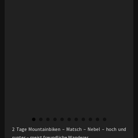
0
1
2 Tage Mountainbiken – Matsch – Nebel – hoch und
runter – meist freundliche Wanderer