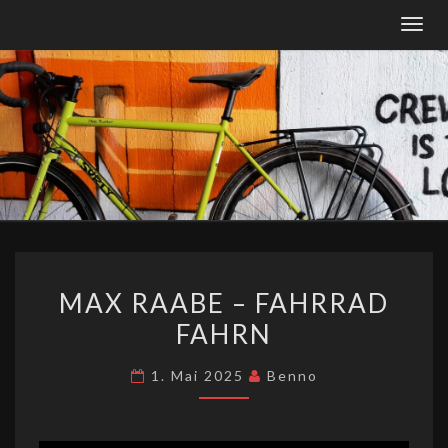
Togg
navig
MAX
MAX RAABE – FAHRRAD
RAABE
FAHRN
–
FAHRRAD
1. Mai 2025
Benno
FAHRN